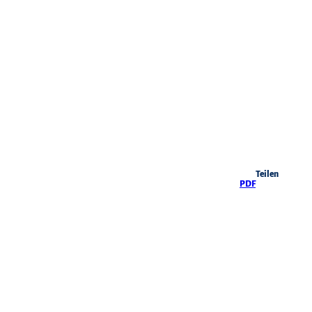
Harz TagungsTipp des Monats
Teilen
PDF