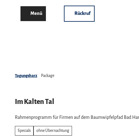
Z
u
Menü
Rückruf
Suche
m
I
n
h
a
l
Tagungsharz
t
Tagungsharz
Package
Tagungsanbieter
Übersicht
Im Kalten Tal
Tagungshotels
Angebote
Special Locations
Alle Themen
Rahmenprogramm für Firmen auf dem Baumwipfelpfad Bad Ha
Agenturen
Tagungsangebote
Nachhaltigkeit im Tagungsha
Specials
ohne Übernachtung
Tourismusorganisationen
Harz TagungsTIPP