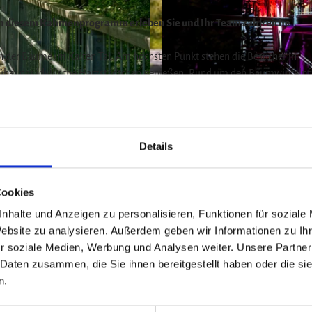
. In diesem Rahmenprogramm erleben Sie und Ihr Team zahlreiche
n der Bäume im Kalten Tal. Am höchsten Punkt stehen die Besucher in
über das idyllische Harzstädtchen genießen. Rund um den Baumwipfelpf
s, ein Multivisionskino und verschiedene gastronomische Angebote.
© Steffen Henze
 Spaß dabei.
Details
l" enthalten:
unterwegs
Cookies
rgberg
nhalte und Anzeigen zu personalisieren, Funktionen für soziale
des oder Schweben mit der Baumschwebebahn
Website zu analysieren. Außerdem geben wir Informationen zu I
r soziale Medien, Werbung und Analysen weiter. Unsere Partner
nk
 Daten zusammen, die Sie ihnen bereitgestellt haben oder die s
n.