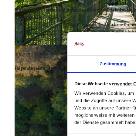
Mitten in Bad Harzburg gibt es eine großartige Erlebniswelt
Attraktionen.
1.000 Meter schlängelt sich der Baumwipfelpfad durch die Krone
sagenhaften 26 Meter Höhe und können einen großartigen Blick 
es spannende Aktionen wie die Baumschwebebahn, Explore-Game
© Best Mountain Artists |
CC-BY-SA
In diesem Rahmenprogramm erleben Sie einiges davon live. Viel
Zustimmung
Folgende Leistungen sind im Rahmenprogramm "Im Kalten Ta
Begrüßung mit Umtrunk und Care-Paketen zur Stärkung 
Diese Webseite verwendet 
mit der Burgberg-Seilbahn geht es ganz entspannt auf Bu
Wir verwenden Cookies, um I
traumhafte Wanderung zum Eingang des Baumwipfelpfa
und die Zugriffe auf unsere 
geführter Spaziergang auf dem Baumwipfelpfad
Website an unsere Partner fü
Grillbüffet an der Burgtaverne mit einem Abschlussumtru
möglicherweise mit weiteren
Rahmenprogramm Im Kalten Tal
der Dienste gesammelt habe
Anbieter
HarzVenture GmbH / Baumwipfelpfad Bad Harzburg