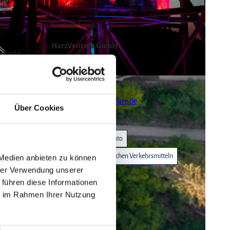
Kontaktdaten
HarzVenture GmbH
ad gibt
Nordhäuser Str. 4
38667
Bad Harzburg
+49 5322 75334
buchung@harzventure.de
Über Cookies
Website
Anreise mit dem Auto
Anreise mit öffentlichen Verkehrsmitteln
 Medien anbieten zu können
hrer Verwendung unserer
 führen diese Informationen
ie im Rahmen Ihrer Nutzung