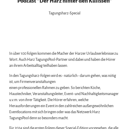
Podcast “Der Harz hinter den Kulissen”
Tagungsharz-Special
In über 100 Folgen kommen die Macher der Harzer Urlaubserlebnisse zu
Wort. Auch Harz TagungsPool-Partner sind dabei und haben die Hörer
an ihrem Arbeitsalltag teilhaben lassen.
In den Tagungsharz-Folgen wird es - natürlich - darum gehen, was nötig
ist, um Firmenveranstaltungen
einen professionellen Rahmen zu geben. So berichten Köche,
Haustechniker, Veranstaltungsleiter, Event- und Nachhaltigkeitsmanager
u.v.m. von ihrer Tätigkeit. Die Hörer erfahren, welche
Herausforderungen ein Event in den zahlreichen außergewöhnlichen
Eventlocations mit sich bringen oder was das Netzwerk Harz
TagungsPool denn so besonders macht.
Für 2024 sind die ersten Folgen dieser Special-Edition vorgesehen, die alle