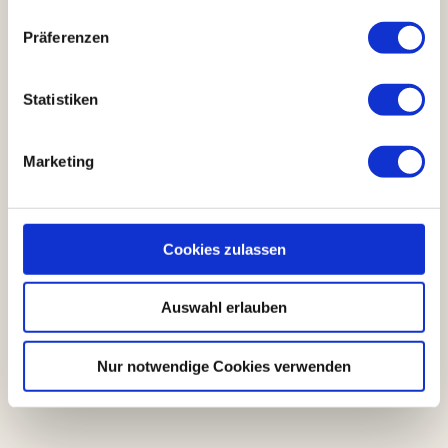
n
w
Präferenzen
i
l
l
Statistiken
i
g
Marketing
u
n
g
s
Cookies zulassen
a
u
Auswahl erlauben
s
w
a
Nur notwendige Cookies verwenden
h
l