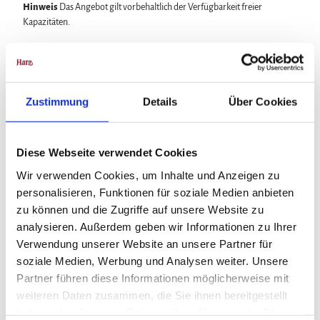
Hinweis
Das Angebot gilt vorbehaltlich der Verfügbarkeit freier
S
Kapazitäten.
o
n
Gleich anfragen!
n
e
n
r
Zustimmung
Details
Über Cookies
Gut zu wissen
e
s
o
Diese Webseite verwendet Cookies
r
Kategorien
Wir verwenden Cookies, um Inhalte und Anzeigen zu
t
E
personalisieren, Funktionen für soziale Medien anbieten
Specials
t
zu können und die Zugriffe auf unsere Website zu
t
analysieren. Außerdem geben wir Informationen zu Ihrer
Kontaktdaten
e
Verwendung unserer Website an unsere Partner für
r
sonnenresort Ettershaus
soziale Medien, Werbung und Analysen weiter. Unsere
s
Nordhäuser Straße 1
Partner führen diese Informationen möglicherweise mit
h
38667
Bad Harzburg
weiteren Daten zusammen, die Sie ihnen bereitgestellt
a
05322 787890
u
haben oder die sie im Rahmen Ihrer Nutzung der Dienste