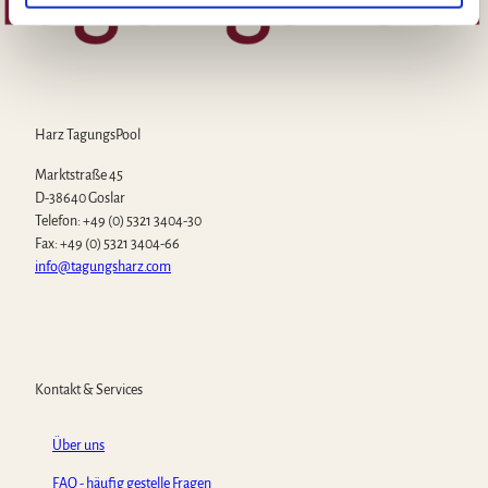
h
l
Harz TagungsPool
Marktstraße 45
D-38640 Goslar
Telefon: +49 (0) 5321 3404-30
Fax: +49 (0) 5321 3404-66
info@tagungsharz.com
Kontakt & Services
Über uns
FAQ - häufig gestelle Fragen