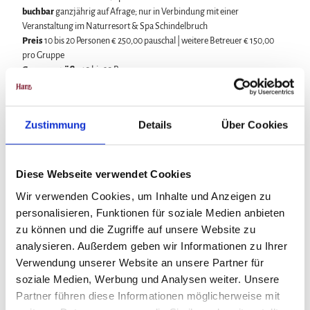
buchbar
ganzjährig auf Afrage; nur in Verbindung mit einer
Veranstaltung im Naturresort & Spa Schindelbruch
Preis
10 bis 20 Personen € 250,00 pauschal | weitere Betreuer € 150,00
pro Gruppe
Gruppengröße
10 bis 20 Personen
Dauer
3 Stunden
Hinweis
Das Angebot gilt vorbehaltlich der Verfügbarkeit freier
Kapazitäten.
Zustimmung
Details
Über Cookies
Gut zu wissen
Diese Webseite verwendet Cookies
Wir verwenden Cookies, um Inhalte und Anzeigen zu
personalisieren, Funktionen für soziale Medien anbieten
Kategorien
zu können und die Zugriffe auf unsere Website zu
analysieren. Außerdem geben wir Informationen zu Ihrer
Specials
Verwendung unserer Website an unsere Partner für
soziale Medien, Werbung und Analysen weiter. Unsere
Kontaktdaten
Partner führen diese Informationen möglicherweise mit
Naturresort & Spa Schindelbruch