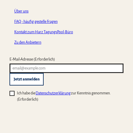
Über uns
FAQ - häufig gestelle Fragen
Kontakt zum Harz TagungsPool-Büro
Zu den Anbietern
E-Mail-Adresse
(Erforderlich)
Jetzt anmelden
Ich habe die
Datenschutzerklärung
zur Kenntnis genommen.
(Erforderlich)
F
X
Y
t
H
a
o
i
a
c
u
k
r