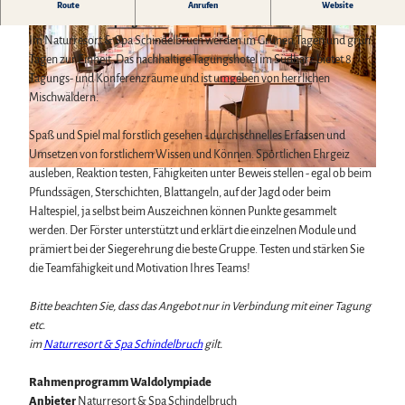
Raus in den Wald und viel Spaß mit dem Team - das erwartet Sie bei
Route
Anrufen
Website
diesem Rahmenprogramm des Naturresort Schindelbruchs.
Im Naturresort & Spa Schindelbruch werden im Grünen Tagen und grün
Tagen zur Einheit. Das nachhaltige Tagungshotel im Südharz bietet 8
Tagungs- und Konferenzräume und ist umgeben von herrlichen
Mischwäldern.
© Peter Eichler |
CC-BY
Spaß und Spiel mal forstlich gesehen - durch schnelles Erfassen und
Umsetzen von forstlichem Wissen und Können. Sportlichen Ehrgeiz
ausleben, Reaktion testen, Fähigkeiten unter Beweis stellen - egal ob beim
© Naturresort & Spa Schindelbruch, Peter Eichler |
CC-BY
Pfundssägen, Sterschichten, Blattangeln, auf der Jagd oder beim
Haltespiel, ja selbst beim Auszeichnen können Punkte gesammelt
werden. Der Förster unterstützt und erklärt die einzelnen Module und
prämiert bei der Siegerehrung die beste Gruppe. Testen und stärken Sie
die Teamfähigkeit und Motivation Ihres Teams!
Bitte beachten Sie, dass das Angebot nur in Verbindung mit einer Tagung
etc.
im
Naturresort & Spa Schindelbruch
gilt.
Rahmenprogramm Waldolympiade
Anbieter
Naturresort & Spa Schindelbruch