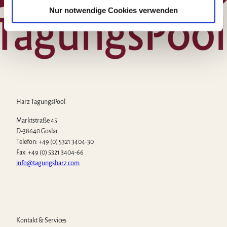
a
Nur notwendige Cookies verwenden
h
l
Harz TagungsPool
Marktstraße 45
D-38640 Goslar
Telefon: +49 (0) 5321 3404-30
Fax: +49 (0) 5321 3404-66
info@tagungsharz.com
Kontakt & Services